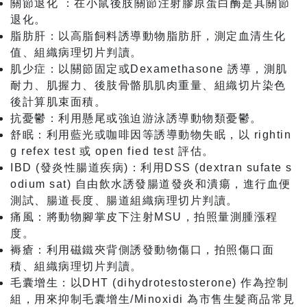
關節退化 ：在小鼠後肢關節注射膠原蛋白酶是其關節
退化。
脂肪肝：以高脂飼料誘導動物脂肪肝，測定血清生化
值、組織病理切片判讀。
肌少症：以關節固定或Dexamethasone 誘導，測肌
耐力、肌握力、後肢骨骼肌肌肉重量、組織切片染色
後計算肌束面積。
抗憂鬱：利用懸尾或強迫游泳誘導動物類憂鬱。
舒眠：利用藍光或咖啡因等誘導動物失眠，以 rightin
g refex test 或 open fied test 評估。
IBD (發炎性腸道疾病)：利用DSS (dextran sufate s
odium sat) 自由飲水誘發腸道發炎和潰瘍，進行血便
測試、腸道長度、腸道組織病理切片判讀。
痛風：將動物腳掌皮下注射MSU，拍照量測腫漲程
度。
褥瘡：利用磁鐵夾背側誘發動物傷口，拍照傷口面
積、組織病理切片判讀。
毛囊增生：以DHT (dihydrotestosterone) 作為控制
組，用來抑制毛囊增生/Minoxidi 為市售生髮商品常見