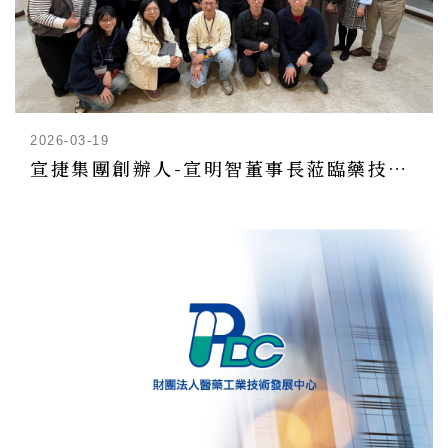
2026-03-19
宣捷集團創辦人-宣明智董事長蒞臨藥技中心演講『從晶片到細胞的驚喜 看台灣生技神山大未來』