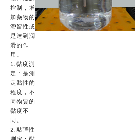
控制，增
加藥物的
滯留性或
是達到潤
滑的作
用。
1.黏度測
定：是測
定黏性的
程度，不
同物質的
黏度不
同。
2.黏彈性
測定：黏