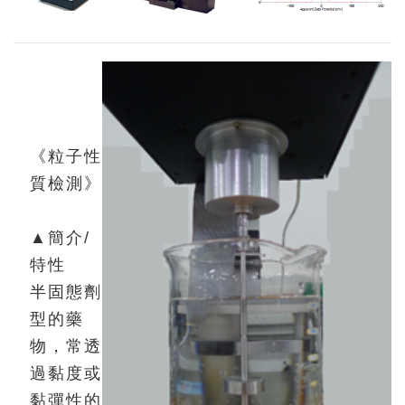
《粒子性
質檢測》
▲簡介/
特性
半固態劑
型的藥
物，常透
過黏度或
黏彈性的