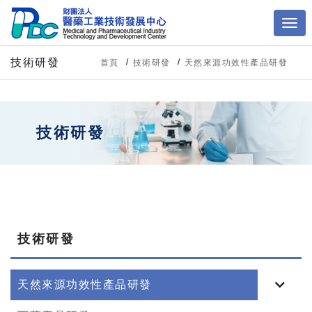
技術研發
首頁
技術研發
天然來源功效性產品研發
技術研發
技術研發
天然來源功效性產品研發