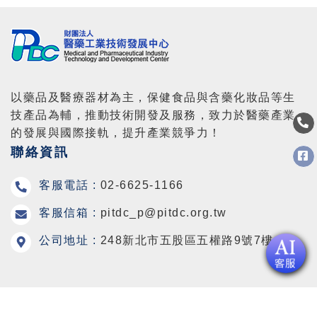
以藥品及醫療器材為主，保健食品與含藥化妝品等生
技產品為輔，推動技術開發及服務，致力於醫藥產業
的發展與國際接軌，提升產業競爭力！
聯絡資訊
客服電話 :
02-6625-1166
客服信箱 :
pitdc_p@pitdc.org.tw
公司地址 :
248新北市五股區五權路9號7樓
Copyright © 2026 Medical and Pharmaceutical Industry
Technology and Development Center All Rights Reserved.