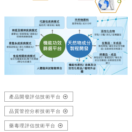
產品開發評估技術平台
品質管控分析技術平台
藥毒理評估技術平台