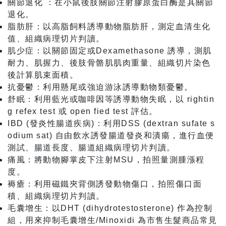
關節退化 ：在小鼠後肢關節注射膠原蛋白酶是其關節
退化。
脂肪肝：以高脂飼料誘導動物脂肪肝，測定血清生化
值、組織病理切片判讀。
肌少症：以關節固定或Dexamethasone 誘導，測肌
耐力、肌握力、後肢骨骼肌肌肉重量、組織切片染色
後計算肌束面積。
抗憂鬱：利用懸尾或強迫游泳誘導動物類憂鬱。
舒眠：利用藍光或咖啡因等誘導動物失眠，以 rightin
g refex test 或 open fied test 評估。
IBD (發炎性腸道疾病)：利用DSS (dextran sufate s
odium sat) 自由飲水誘發腸道發炎和潰瘍，進行血便
測試、腸道長度、腸道組織病理切片判讀。
痛風：將動物腳掌皮下注射MSU，拍照量測腫漲程
度。
褥瘡：利用磁鐵夾背側誘發動物傷口，拍照傷口面
積、組織病理切片判讀。
毛囊增生：以DHT (dihydrotestosterone) 作為控制
組，用來抑制毛囊增生/Minoxidi 為市售生髮商品常見