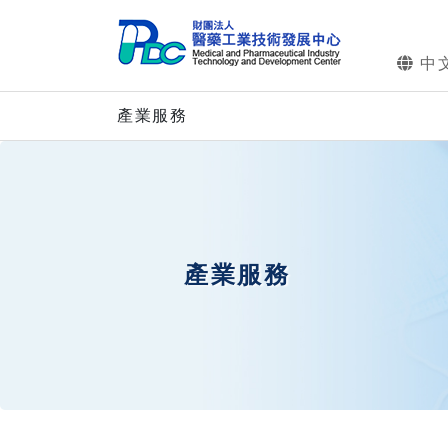
中
產業服務
產業服務