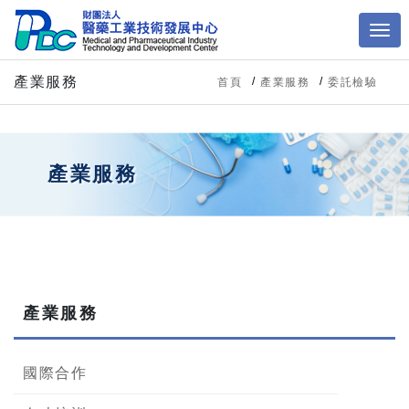
產業服務
首頁
產業服務
委託檢驗
產業服務
產業服務
國際合作