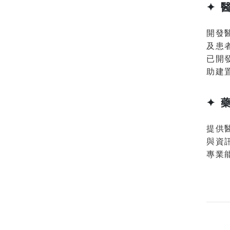
✦ 
開發
及患
已開
助建
✦ 
提供
與資
專業