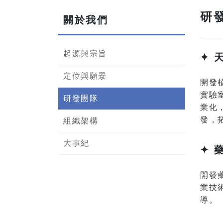
研
關於我們
起源與宗旨
✦ 
定位與願景
開發
實驗
研發團隊
業化
發，
組織架構
大事紀
✦ 
開發
業技
導。