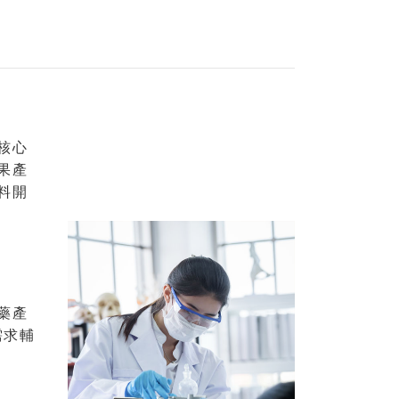
核心
果產
料開
藥產
需求輔