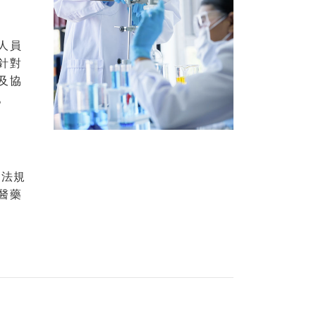
人員
針對
及協
。
、法規
醫藥