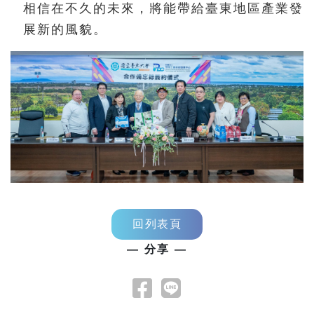
相信在不久的未來，將能帶給臺東地區產業發
展新的風貌。
回列表頁
— 分享 —