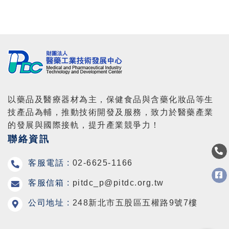
以藥品及醫療器材為主，保健食品與含藥化妝品等生
技產品為輔，推動技術開發及服務，致力於醫藥產業
的發展與國際接軌，提升產業競爭力！
聯絡資訊
客服電話 :
02-6625-1166
客服信箱 :
pitdc_p@pitdc.org.tw
公司地址 :
248新北市五股區五權路9號7樓