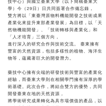
技中心）與國立臺東大學（以下簡稱臺東大
學）今（29日）日共同簽署合作備忘錄，
雙方將以「東臺灣原物料機能開發之技術成果
產業化來提升東部產業發展」為目標，以「天
然物機能開發」、「技術轉移與產業化」和
「人才培育」三個方向，
進行深入的研究合作與技術交流。 臺東擁有
豐富的天然資源，包括多樣性的植物、海洋生
物等，蘊藏著巨大的開發潛力。
藥技中心擁有尖端的研發技術與豐富的產業化
經驗，而臺東大學則在相關學門擁有深厚的學
術基礎。此次合作，將結合雙方的優勢，共同
開發臺東在地的天然資源，
將學術研究成果轉化為具市場價值的產品，以