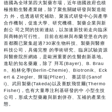
德國為全球第四大製藥市場，近年德國政府也積
極推動生醫產業鏈，除了聚焦關鍵研發與製造能
力 外，也透過研究補助、聚落式研發中心與產學
合作機制，促進大學、研究機構、製藥企業與新
創公 司之間的技術連結，以加速新技術走向臨床
與商轉的可行性。 目前在柏林與布蘭登堡在內的
首都圈已聚集超過730家生物科技、製藥與醫療
科技公司，具備完整 的學術研究、臨床試驗資源
與醫療院所網絡，是歐洲重要的生醫創新基地。
進駐的知名藥廠，除了 拜耳(Bayer)、B. Brau
n、柏林化學(Berlin-Chemie)、Biotronik、Eck
ert & Ziegler、輝瑞(Pfizer)、 賽諾菲(Sanof
i)、武田製藥(Takeda)以及賽默飛世爾(Thermo
Fisher)，也有大量專注利基研發的中 小型生技
公司，形成大型藥廠與新創併存、互補的產業生
態。