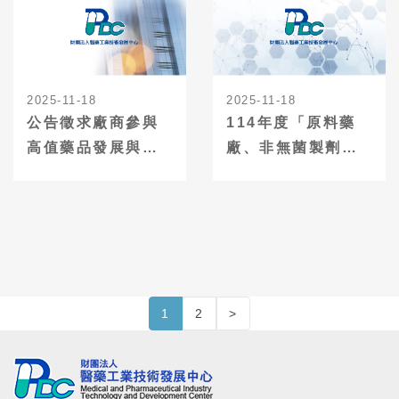
2025-11-18
2025-11-18
公告徵求廠商參與
114年度「原料藥
高值藥品發展與新
廠、非無菌製劑廠
製程技術拓展計畫-
及正子放射同位素
技術輔導及法規輔
調製機構GMP輔導
導
案」
1
2
>